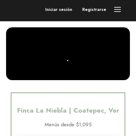
Iniciar sesión
Registrarse
.
Finca La Niebla | Coatepec, Ver
Menús desde $1,095