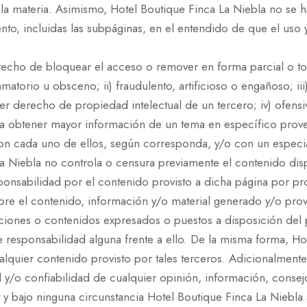
n la materia. Asimismo, Hotel Boutique Finca La Niebla no se 
o, incluidas las subpáginas, en el entendido de que el uso 
erecho de bloquear el acceso o remover en forma parcial o to
famatorio u obsceno; ii) fraudulento, artificioso o engañoso; i
ier derecho de propiedad intelectual de un tercero; iv) ofens
sea obtener mayor información de un tema en específico prov
n cada uno de ellos, según corresponda, y/o con un especiali
 Niebla no controla o censura previamente el contenido dispon
onsabilidad por el contenido provisto a dicha página por p
sobre el contenido, información y/o material generado y/o prov
maciones o contenidos expresados o puestos a disposición del 
 responsabilidad alguna frente a ello. De la misma forma, Hot
ualquier contenido provisto por tales terceros. Adicionalmen
dad y/o confiabilidad de cualquier opinión, información, cons
t y bajo ninguna circunstancia Hotel Boutique Finca La Niebla