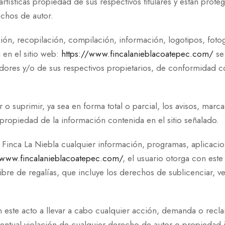
ticas propiedad de sus respectivos titulares y están protegid
echos de autor.
ón, recopilación, compilación, información, logotipos, fotog
 en el sitio web:
https://www.fincalanieblacoatepec.com/
se
edores y/o de sus respectivos propietarios, de conformidad c
 o suprimir, ya sea en forma total o parcial, los avisos, mar
 propiedad de la información contenida en el sitio señalado.
 Finca La Niebla cualquier información, programas, aplicacio
/www.fincalanieblacoatepec.com/
, el usuario otorga con este
libre de regalías, que incluye los derechos de sublicenciar, ven
n este acto a llevar a cabo cualquier acción, demanda o recl
ventual violación de cualquier derecho de autor o propiedad 