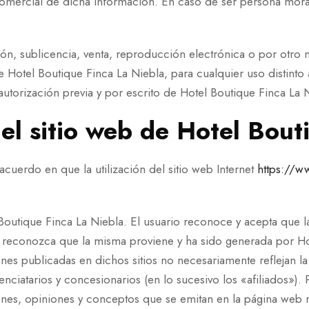
mercial de dicha información. En caso de ser persona moral s
ión, sublicencia, venta, reproducción electrónica o por otro m
 Hotel Boutique Finca La Niebla, para cualquier uso distinto
utorización previa y por escrito de Hotel Boutique Finca La 
del sitio web de Hotel Bout
acuerdo en que la utilización del sitio web Internet
https://w
Boutique Finca La Niebla. El usuario reconoce y acepta que l
se reconozca que la misma proviene y ha sido generada por H
nes publicadas en dichos sitios no necesariamente reflejan la
cenciatarios y concesionarios (en lo sucesivo los «afiliados»)
nes, opiniones y conceptos que se emitan en la página web re