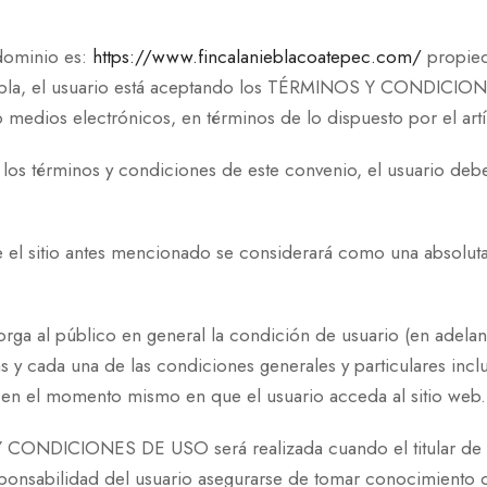
o dominio es:
https://www.fincalanieblacoatepec.com/
propied
iebla, el usuario está aceptando los TÉRMINOS Y CONDICION
o medios electrónicos, en términos de lo dispuesto por el art
os términos y condiciones de este convenio, el usuario deberá
rve el sitio antes mencionado se considerará como una absol
otorga al público en general la condición de usuario (en adela
odas y cada una de las condiciones generales y particulare
en el momento mismo en que el usuario acceda al sitio web.
 CONDICIONES DE USO será realizada cuando el titular de l
sponsabilidad del usuario asegurarse de tomar conocimiento d