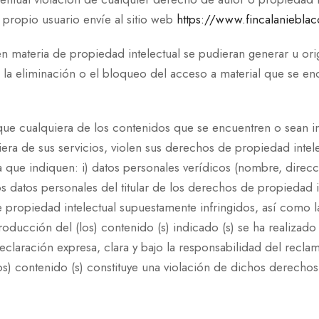
 propio usuario envíe al sitio web
https://www.fincalaniebla
en materia de propiedad intelectual se pudieran generar u orig
 la eliminación o el bloqueo del acceso a material que se enc
ue cualquiera de los contenidos que se encuentren o sean in
era de sus servicios, violen sus derechos de propiedad intelec
la que indiquen: i) datos personales verídicos (nombre, dire
os datos personales del titular de los derechos de propiedad in
 propiedad intelectual supuestamente infringidos, así como la
troducción del (los) contenido (s) indicado (s) se ha realizado
declaración expresa, clara y bajo la responsabilidad del recl
los) contenido (s) constituye una violación de dichos derechos